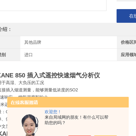
在
介绍：
其他品牌
价格区
类别
进口
应用领
ANE 850 插入式遥控快速烟气分析仪
用于高湿、大负压的工况
直接插入烟道测量，能够测量低浓度的SO2
快速响应,、烟气湿度影响小
0米远距离无线遥控
：O2、SO2、NO、NO2、烟气温度
欢迎您！
来自局域网的朋友！有什么可以帮
单、体积小、重量轻、适用于复杂、艰苦的测量现场环境
助您的吗？
中文显示、大容量数据存储、红外无线打印
KANE 850 插入式遥控快速烟气分析仪