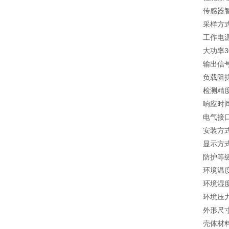
传感器
采样方
工作电源
大功率3
输出信号
负载阻抗
检测精度±
响应时间(
电气接口
安装方式
显示方式
防护等级
环境温度
环境湿度
环境压力8
外形尺寸
壳体材