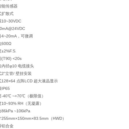
智能传感器
式扩散式
10~30VDC
0mA@24VDC
4~20mA，可微调
600Ω
2%F.S.
T90) <20s
内径φ10 电缆接头
2"立管/ 壁挂安装
128×64 点阵LCD 超大液晶显示
IP65
-40℃ ~+70℃（极限值）
10~93% RH（无凝露）
6kPa ~106kPa
255mm×150mm×83.5mm（HWD）
料铝合金