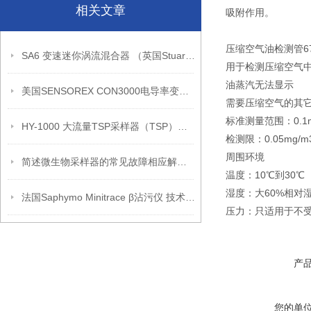
相关文章
吸附作用。
压缩空气油检测管67
SA6 变速迷你涡流混合器 （英国Stuart）
用于检测压缩空气
油蒸汽无法显示
美国SENSOREX CON3000电导率变送器（技术参数）
需要压缩空气的其
标准测量范围：0.1mg/
HY-1000 大流量TSP采样器（TSP）、可吸入颗粒物（PM10、PM2.5）
检测限：0.05mg/m
周围环境
简述微生物采样器的常见故障相应解决方法
温度：10℃到30℃
湿度：大60%相对
法国Saphymo Minitrace β沾污仪 技术参数
压力：只适用于不
产
您的单