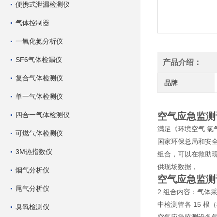
便携式泄漏检测仪
气体控制器
一氧化氮分析仪
SF6气体检漏仪
产品介绍：
复合气体检测仪
品牌
单一气体检测仪
四合一气体检测仪
空气应急监测
满足《环境空气 氯
可燃气体检测仪
国家环保总局和安
3M热指数仪
组合，可以在救助
供现场数据，
烟气分析仪
空气应急监测
尾气分析仪
2 组合内容：气体
中检测管各 15 
臭氧检测仪