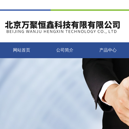
网站首页
公司简介
产品中心