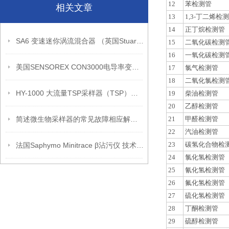
12
苯检测管
相关文章
13
1,3-丁二烯检
14
正丁烷检测管
SA6 变速迷你涡流混合器 （英国Stuart）
15
二氧化碳检测
16
一氧化碳检测
美国SENSOREX CON3000电导率变送器（技术参数）
17
氯气检测管
18
二氧化氯检测
HY-1000 大流量TSP采样器（TSP）、可吸入颗粒物（PM10、PM2.5）
19
柴油检测管
20
乙醇检测管
简述微生物采样器的常见故障相应解决方法
21
甲醛检测管
22
汽油检测管
23
碳氢化合物检
法国Saphymo Minitrace β沾污仪 技术参数
24
氯化氢检测管
25
氰化氢检测管
26
氟化氢检测管
27
硫化氢检测管
28
丁酮检测管
29
硫醇检测管