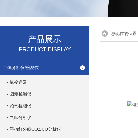
您现在的位置
产品展示
PRODUCT DISPLAY
气体分析仪/检测仪
氧变送器
卤素检漏仪
沼气检测仪
气味分析仪
手持红外线CO2/CO分析仪