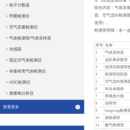
空气应急监测设备
粒子计数器
组合内容：气体采集器H
器、空气流向检测器
甲醛检测仪
使用）。
空气质量检测仪
检测管明细：各一
气体检测管/气体采样器
序号
名称
传感器
1
气体采样器
2
远距离采集管
固定式气体检测仪
3
使用后检测管
有毒有害气体检测仪
4
检测管切割器
5
空气流向检测
VOC检测仪
6
铝合金箱体
微量氧分析仪
7
夜视放大镜
8
说明书
查看更多
9
bingtong检测
10
胺检测管
11
氨气检测管