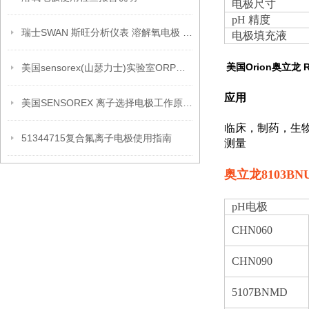
电极尺寸
pH 精度
瑞士SWAN 斯旺分析仪表 溶解氧电极 A-87.213.050
电极填充液
美国Orion奥立龙
美国sensorex(山瑟力士)实验室ORP电极详细介绍
应用
美国SENSOREX 离子选择电极工作原理维护保养
临床，制药，生物
51344715复合氟离子电极使用指南
测量
奥立龙
8103BN
pH电极
CHN060
CHN090
5107BNMD