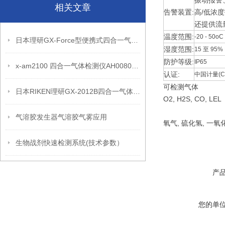
振动报警
相关文章
告警装置:
高/低浓
还提供流
温度范围:
-20 - 50oC
日本理研GX-Force型便携式四合一气体检测仪一览表
湿度范围:
15 至 9
防护等级:
IP65
x-am2100 ​四合一气体检测仪AH00800(产品介绍）
认证:
中国计量(
可检测气体
日本RIKEN理研GX-2012B四合一气体检测仪简介
O2, H2S, CO, LEL
气溶胶发生器气溶胶气雾应用
氧气, 硫化氢, 一氧
生物战剂快速检测系统(技术参数）
产
您的单