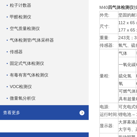
粒子计数器
M40
四气体检测仪
外壳:
坚固的耐
甲醛检测仪
112 x 65
尺寸:
空气质量检测仪
177 x 6
重量:
243克；
气体检测管/气体采样器
传感器:
氧气、硫
传感器
气体
固定式气体检测仪
一氧化碳
有毒有害气体检测仪
量程:
硫化氢
氧
VOC检测仪
可燃气体
微量氧分析仪
具有超量
电源:
可充电式
查看更多
运行时间:
锂电池 – 1
大屏幕液
显示器:
大字号、