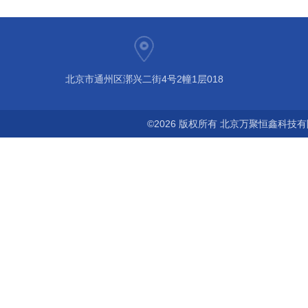
北京市通州区漷兴二街4号2幢1层018
©2026 版权所有 北京万聚恒鑫科技