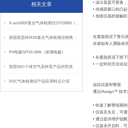
• 滤尘器盖可更换
相关文章
• 传感器窗口的凸
• 加固仪器的接触
X-am5800复合气体检测仪3703888（产品介绍）
在紧急情况下警示
美国英思科MX6复合气体检测仪销售和售后
在诸如有人遇险或
PH电极SPH3-WW（玻璃电极）
• 在紧急状况下按
• 一定时间无活动
美国SKC个体空气采样泵产品对照表
VOC气体检测仪产品应用特点介绍
追踪仪器和警报
通过iAssign
• 快速了解警报期
• 仪器丢失后，可通
• 通过提供维护提
• 仪器未开启时，