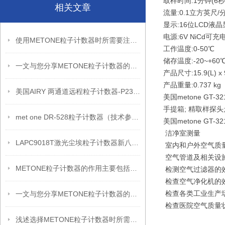
取样时间:1分钟(6
相关文章
流量:0.1立方英尺/分
显示:16位LCD液
电源:6V NiCd可
使用METONE粒子计数器时所需要注意的事项分享
工作温度:0-50℃
储存温度:-20~+60
一文与您分享METONE粒子计数器的使用注意事项
产品尺寸:15.9(L) x 9
产品重量:0.737 kg
美国AIRY 两通道远程粒子计数器-P235（技术参数）
美国metone GT
手提箱; 精取样探头
met one DR-528粒子计数器（技术参数）
美国metone GT
洁净室测量
LAPC9018T激光尘埃粒子计数器新八通道技术原理
室内和户外空气质
空气管道及相关设
METONE粒子计数器的作用主要包括以下几个方面
检测空气过滤器的
检查空气净化机的
检查各类工业生产
一文与您分享METONE粒子计数器的使用方法
检查医院空气质量
浅述选择METONE粒子计数器时所需要考虑的因素