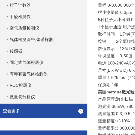
粒子计数器
量程 0-3,000,0
很小测量值 0.3µm
甲醛检测仪
5种粒子大小可测 0.3/
1个显示通道 用户
空气质量检测仪
取样时间 1分钟(
气体检测管/气体采样器
按键 2个薄膜
数值显示 12位LC
传感器
环境温度 0-50度
固定式气体检测仪
电源 100-240VA
尺寸(L x W x D) 6 x
有毒有害气体检测仪
重量 1.625 lbs. (74
保质期 1年
VOC检测仪
美国metone激光
微量氧分析仪
产品原理:激光扫描
激光源:30mW, 78
查看更多
测量范围:0.3, 0.5,
测量精度:+/-10%
量程很限:3,000,