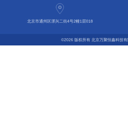
北京市通州区漷兴二街4号2幢1层018
©2026 版权所有 北京万聚恒鑫科技