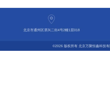
北京市通州区漷兴二街4号2幢1层018
©2026 版权所有 北京万聚恒鑫科技