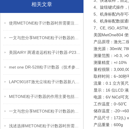
3、快速取样，自
相关文章
4、旋纽键式操作
5、机身标配内存可
6、机身标配数据通
使用METONE粒子计数器时所需要注意的事项分享
7、CE, ISO, ASTM
美国MetOne80
一文与您分享METONE粒子计数器的使用注意事项
产品原理：激光二
激光源：30mW, 78
美国AIRY 两通道远程粒子计数器-P235（技术参数）
测量范围：>0.3, >0.
测量精度：+/-10%
met one DR-528粒子计数器（技术参数）
量程很限：3,000,
取样时间：6~30秒
LAPC9018T激光尘埃粒子计数器新八通道技术原理
流量：0.1 立方英尺
显示：16 位LCD 
METONE粒子计数器的作用主要包括以下几个方面
电源：6V NiCd可充电
工作温度：0~50℃
储存温度：-20~+6
一文与您分享METONE粒子计数器的使用方法
产品尺寸：172(L) x 9
产品重量：600g
浅述选择METONE粒子计数器时所需要考虑的因素